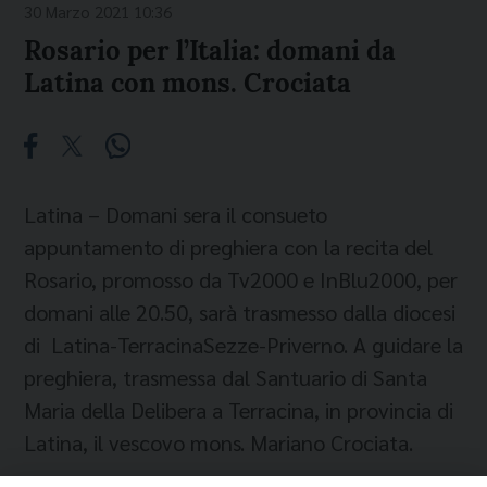
30 Marzo 2021 10:36
Rosario per l’Italia: domani da
Latina con mons. Crociata
Latina – Domani sera il consueto
appuntamento di preghiera con la recita del
Rosario, promosso da Tv2000 e InBlu2000, per
domani alle 20.50, sarà trasmesso dalla diocesi
di Latina-TerracinaSezze-Priverno. A guidare la
preghiera, trasmessa dal Santuario di Santa
Maria della Delibera a Terracina, in provincia di
Latina, il vescovo mons. Mariano Crociata.