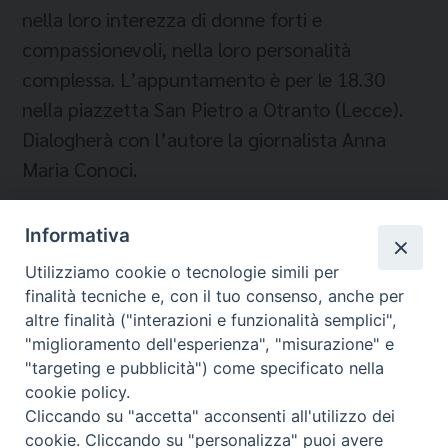
nella loro interezza di donne forti e
compassionevoli, nella loro personalità
complessa. L’appuntamento è per le 18.30
nella piazzetta San Pietro a Otranto (Lecce).
Dialogherà con l’autore la giornalista Anna
Maria Conoci.
Informativa
Temi:
Utilizziamo cookie o tecnologie simili per
finalità tecniche e, con il tuo consenso, anche per
CULTURA
altre finalità ("interazioni e funzionalità semplici",
"miglioramento dell'esperienza", "misurazione" e
"targeting e pubblicità") come specificato nella
cookie policy.
Cliccando su "accetta" acconsenti all'utilizzo dei
Migrantes Online
cookie. Cliccando su "personalizza" puoi avere