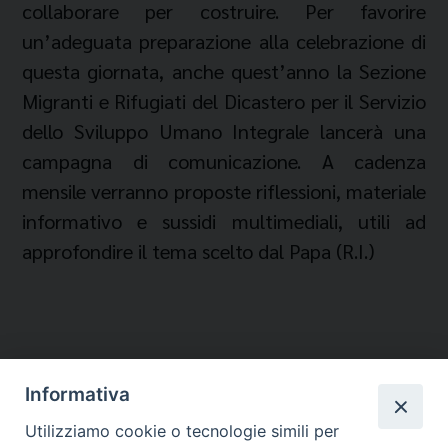
collaborare per costruire. Per favorire
un’adeguata preparazione alla celebrazione di
questa giornata, anche quest’anno la Sezione
Migranti e Rifugiati del Dicastero per il Servizio
dello Sviluppo Umano Integrale lancerà una
campagna di comunicazione. A cadenza
mensile verranno proposte riflessioni,
materiale
informativo e sussidi multimediali, utili ad
approfondire il tema scelto dal Papa (R.I.)​
Informativa
Temi:
Utilizziamo cookie o tecnologie simili per
GIORNATA MONDIALE DEL MIGRANTE E DEL RIFUGIATO