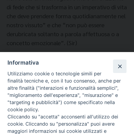
di fede che si trasforma in un imperativo di vita
che deve prendere forma quotidianamente nel
nostro vissuto” e che “non può essere
derubricata soltanto a parola affettuosa o a
concetto emozionale”. (Sir)
Informativa
Temi:
Utilizziamo cookie o tecnologie simili per
finalità tecniche e, con il tuo consenso, anche per
MEDITERRANEO
altre finalità ("interazioni e funzionalità semplici",
"miglioramento dell'esperienza", "misurazione" e
"targeting e pubblicità") come specificato nella
cookie policy.
Cliccando su "accetta" acconsenti all'utilizzo dei
Migrantes Online
cookie. Cliccando su "personalizza" puoi avere
maggiori informazioni sui cookie utilizzati e