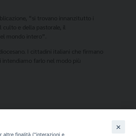
licazione, “si trovano innanzitutto i
 culto e della pastorale, il
 nel mondo intero”.
diocesano. I cittadini italiani che firmano
i intendiamo farlo nel modo più
altre finalità ("interazioni e