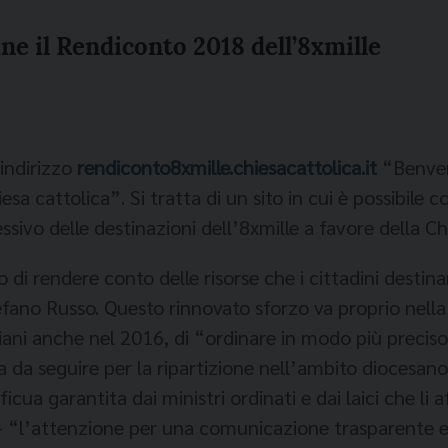
ne il Rendiconto 2018 dell’8xmille
’indirizzo
rendiconto8xmille.chiesacattolica.it
“Benvenu
esa cattolica”. Si tratta di un sito in cui è possibile 
sivo delle destinazioni dell’8xmille a favore della Ch
i rendere conto delle risorse che i cittadini destinan
fano Russo. Questo rinnovato sforzo va proprio nella 
iani anche nel 2016, di “ordinare in modo più preciso
a da seguire per la ripartizione nell’ambito dioces
ficua garantita dai ministri ordinati e dai laici che l
“l’attenzione per una comunicazione trasparente e d