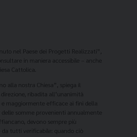
to nel Paese dei Progetti Realizzati”,
consultare in maniera accessibile – anche
iesa Cattolica.
o alla nostra Chiesa”, spiega il
direzione, ribadita all’unanimità
 e maggiormente efficace ai fini della
ano delle somme provenienti annualmente
i affiancano, devono sempre più
a tutti verificabile: quando ciò