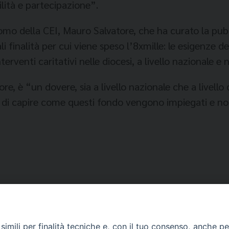
lità e partecipazione”.
omo della CEI, Mauro Salvatore, che ha curato la pubb
 finalità per cui viene speso l’8xmille: le esigenze del
terventi caritativi nelle diocesi, a livello nazionale e
e, è “un dovere, sia a livello nazionale che a livello 
a di capire come questi fondo vengono impiegati e no
imili per finalità tecniche e, con il tuo consenso, anche per 