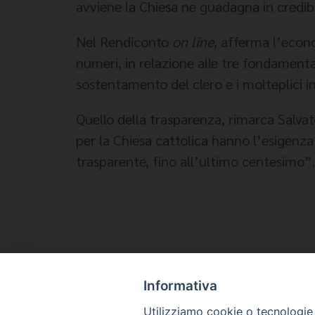
avviene la Chiesa ne guadagna in credibi
Nel Rendiconto
on line
, afferma l’econ
numeri, in relazione alle tre fondamentali
sostentamento del clero e i molteplici in
Quello della trasparenza, rimarca Salvator
per la Chiesa cattolica hanno l’esigenz
trasparente, fino all’ultimo centesimo”.
Informativa
Temi:
Utilizziamo cookie o tecnologie s