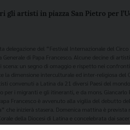
eri gli artisti in piazza San Pietro per l’
ta delegazione del “Festival Internazionale del Circo 
a Generale di Papa Francesco. Alcune decine di artisti
i scena: un segno di omaggio e rispetto nei confronti
 la dimensione interculturale ed inter-religiosa del C
rtisti convenuti a Latina da 21 diversi Paesi del mon
io per i migranti e gli itineranti, e da mons. Giancarlo
pa Francesco è avvenuto alla vigilia del debutto del
na” che inizierà stasera. Domenica mattina è prevista 
Corale della Diocesi di Latina e concelebrata dai sac