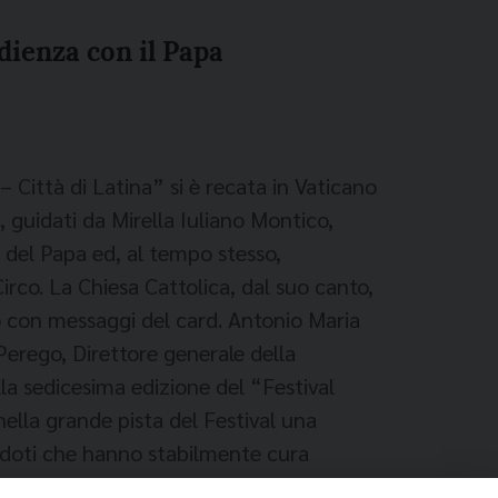
Udienza con il Papa
– Città di Latina” si è recata in Vaticano
, guidati da Mirella Iuliano Montico,
 del Papa ed, al tempo stesso,
irco. La Chiesa Cattolica, dal suo canto,
do con messaggi del card. Antonio Maria
 Perego, Direttore generale della
la sedicesima edizione del “Festival
nella grande pista del Festival una
erdoti che hanno stabilmente cura