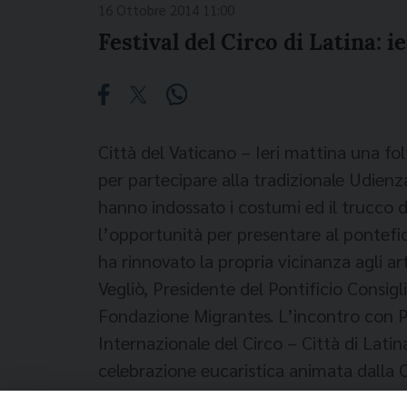
16 Ottobre 2014 11:00
Festival del Circo di Latina: i
Città del Vaticano – Ieri mattina una fol
per partecipare alla tradizionale Udienz
hanno indossato i costumi ed il trucco d
l’opportunità per presentare al pontefice
ha rinnovato la propria vicinanza agli a
Vegliò, Presidente del Pontificio Consigl
Fondazione Migrantes. L’incontro con Pa
Internazionale del Circo – Città di Lati
celebrazione eucaristica animata dalla 
pastorale dei circensi