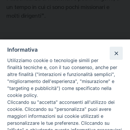
un tempo in cui ci sono pochi missionari e
molti dirigenti”.
Informativa
Utilizziamo cookie o tecnologie simili per
finalità tecniche e, con il tuo consenso, anche per
altre finalità ("interazioni e funzionalità semplici",
"miglioramento dell'esperienza", "misurazione" e
"targeting e pubblicità") come specificato nella
cookie policy.
Cliccando su "accetta" acconsenti all'utilizzo dei
Migrantes Online
cookie. Cliccando su "personalizza" puoi avere
maggiori informazioni sui cookie utilizzati e
personalizzare le tue preferenze. Cliccando su
Fondazione Migrantes
© 2026 WebSeed