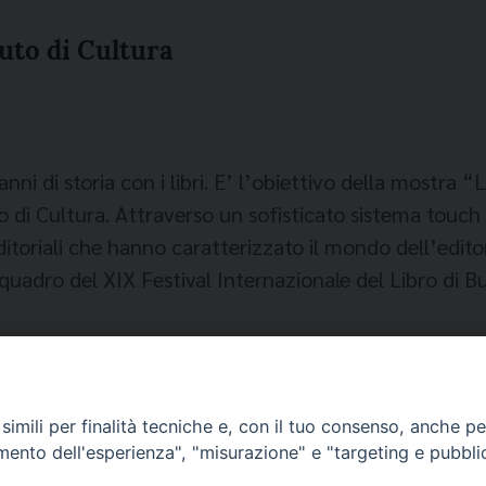
tuto di Cultura
di storia con i libri. E’ l’obiettivo della mostra “L’
no di Cultura. Attraverso un sofisticato sistema touc
ditoriali che hanno caratterizzato il mondo dell’edito
quadro del XIX Festival Internazionale del Libro di B
 grande pregio e alcuni interessanti esemplari di libri
imili per finalità tecniche e, con il tuo consenso, anche per 
amento dell'esperienza", "misurazione" e "targeting e pubbli