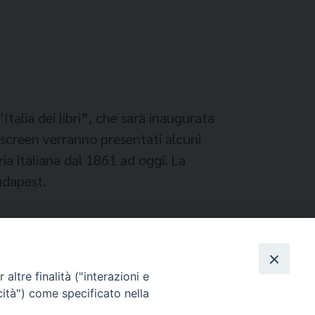
Italia dei libri”, che sarà inaugurata
h screen verranno presentati alcuni
ria italiana dal 1861 ad oggi. La
udapest.
 d’arte.
altre finalità ("interazioni e
cità") come specificato nella