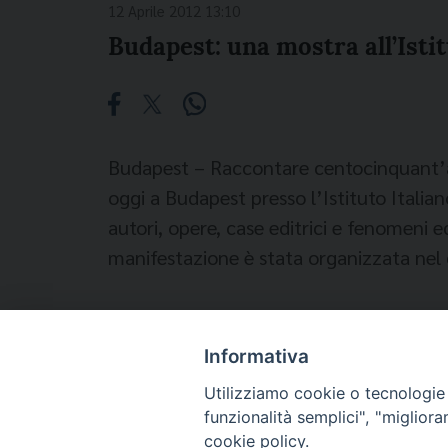
12 Aprile 2012 13:10
Budapest: una mostra all’Isti
Budapest – Raccontare centocinquant’anni 
oggi a Budapest presso l’Istituto Italia
autori, opere, case editrici e fenomeni e
manifestazione è stata organizzata nel 
La mostra propone, fra l’altro, volumi di
Informativa
Utilizziamo cookie o tecnologie s
funzionalità semplici", "miglior
cookie policy.