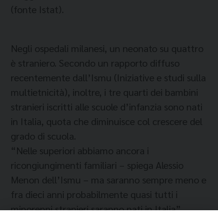
(fonte Istat).
Negli ospedali milanesi, un neonato su quattro
è straniero. Secondo un rapporto diffuso
recentemente dall’Ismu (Iniziative e studi sulla
multietnicità), inoltre, i tre quarti dei bambini
stranieri iscritti alle scuole d’infanzia sono nati
in Italia, quota che diminuisce col crescere del
grado di scuola.
“Nelle superiori abbiamo ancora i
ricongiungimenti familiari – spiega Alessio
Menon dell’Ismu – ma saranno sempre meno e
fra dieci anni probabilmente quasi tutti i
minorenni stranieri saranno nati in Italia”.