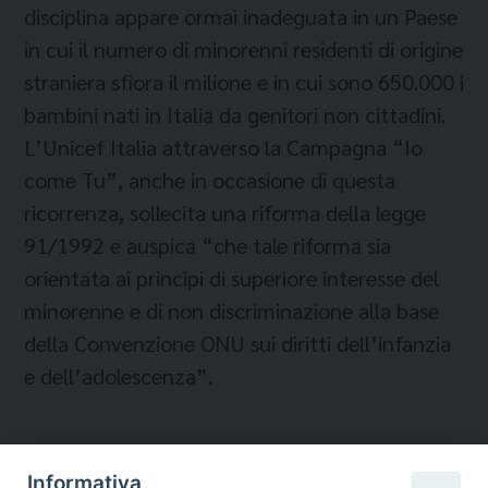
disciplina appare ormai inadeguata in un Paese
in cui il numero di minorenni residenti di origine
straniera sfiora il milione e in cui sono 650.000 i
bambini nati in Italia da genitori non cittadini.
L’Unicef Italia attraverso la Campagna “Io
come Tu”, anche in occasione di questa
ricorrenza, sollecita una riforma della legge
91/1992 e auspica “che tale riforma sia
orientata ai principi di superiore interesse del
minorenne e di non discriminazione alla base
della Convenzione ONU sui diritti dell’infanzia
e dell’adolescenza”.
Informativa