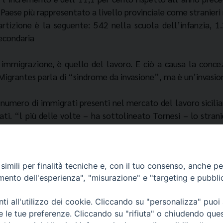
l Paese più rappresentato a livello provinciale come stranieri 
ripartizione è la seguente: 542 nella scuola dell’infanzia, 
secondaria
i immigrazione, è quello del lavoro. E ciò a causa la con
o Migrantes parla di “sindrome da invasione”, ma è un’invasio
 numero di immigrati presenti nel mercato del lavoro sicilia
ati. “l più delle volte – ha sottolineato Tornesi – lo stran
mo. Gli stranieri “costano” 10,5 miliardi e garantiscono ben
 nostro Paese non riuscirebbe a pagare le pensioni a tutti. Ma
l lavoro, con 138 morti bianche. (Gazzetta del Sud-Messina)
imili per finalità tecniche e, con il tuo consenso, anche per 
amento dell'esperienza", "misurazione" e "targeting e pubbli
i all'utilizzo dei cookie. Cliccando su "personalizza" puoi
re le tue preferenze. Cliccando su "rifiuta" o chiudendo que