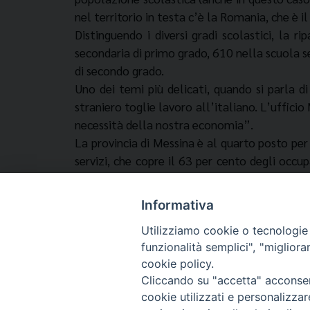
nel territorio in testa c’è la Romania, che è i
Distinguendo i diversi gradi scolastici, la 
secondaria di primo grado, 610 nella scuola 
di secondo grado.
Uno dei temi più delicati, quando si parla d
straniero toglie lavoro all’italiano. L’uffici
necessità della nostra economia”.
La provincia di Messina è al quarto posto per
servizi, che copre il 63 per cento degli occup
fare”. Con due risultati “estremi”, se voglia
per cento al Pil e senza di loro, di fatto, il
Informativa
nel 2011 sono stati 120 mila gli infortuni su
Utilizziamo cookie o tecnologie s
funzionalità semplici", "miglior
cookie policy.
Cliccando su "accetta" acconsent
cookie utilizzati e personalizza