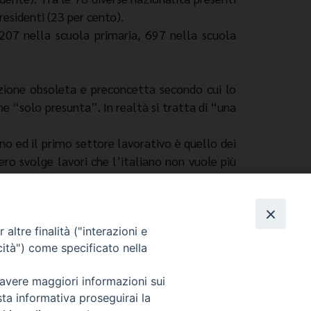
residenti (23 per cento).
1.207 nella scuola primaria, 697 nella scuola
cezione obsoleta e preconcetta secondo cui lo
ne “solo presunta”. In realtà si tratta di “una
no ed il primo settore lavorativo è quello dei
iero svolge lavori che l’italiano non vuole più
efici per 12 miliardi, contribuiscono per l’11
 gli immigrati pagano anche lo scotto maggiore:
altre finalità ("interazioni e
cità") come specificato nella
 avere maggiori informazioni sui
sta informativa proseguirai la