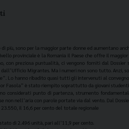
ti
e di più, sono per la maggior parte donne ed aumentano anch
livello provinciale è la Romania il Paese che offre il maggior 
no, con preziosa puntualità, ci vengono forniti dal Dossier
 dall’Ufficio Migrantes. Ma i numeri non sono tutto. Anzi, so
e”. Lo hanno ribadito quasi tutti gli intervenuti al convegn
r Fasola” è stato riempito soprattutto da giovani studenti
gono considerati punto di partenza, strumento fondamental
e non nell’aria con parole portate via dal vento. Dal Dossier 
i 23.550, il 16,6 per cento del totale regionale
tato di 2.496 unità, pari all’11,9 per cento.