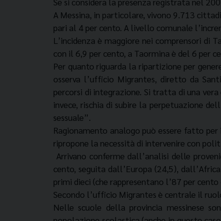
Se si considera la presenza registrata nel 2002
A Messina, in particolare, vivono 9.713 cittad
pari al 4 per cento. A livello comunale l’inc
L’incidenza è maggiore nei comprensori di Tao
con il 6,9 per cento, a Taormina è del 6 per c
Per quanto riguarda la ripartizione per gene
osserva l’ufficio Migrantes, diretto da Sa
percorsi di integrazione. Si tratta di una ver
invece, rischia di subire la perpetuazione del
sessuale”.
Ragionamento analogo può essere fatto per i m
ripropone la necessità di intervenire con polit
Arrivano conferme dall’analisi delle provenie
cento, seguita dall’Europa (24,5), dall’Africa
primi dieci (che rappresentano l’87 per cento 
Secondo l’ufficio Migrantes è centrale il ruol
Nelle scuole della provincia messinese son
popolazione scolastica (anche in questo caso