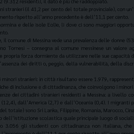
 (9.312 residenti), il dato è più che raddoppiato.
ini stranieri (il 41,2 per cento del totale provinciale), con
remento rispetto all’anno precedente è dell’11,1 per cento.
rmina e delle isole Eolie, lì dove ci sono maggiori opportuni
ento.
re, il comune di Messina vede una prevalenza delle donne (53
ntino Tornesi – consegna al comune messinese un valore a
a e propria forza dormiente da utilizzare nelle sue capacità 
l’assenza dei diritti o, peggio, della vulnerabilità, della d
inori stranieri: in città risultano essere 1.979, rappresent
iche di inclusione e di cittadinanza, che coinvolgono i minori
nze dei cittadini stranieri residenti a Messina: a livello co
 (12,4), dall’America (2,7) e dall’Oceania (0,4). I migranti 
del totale) sono Sri Lanka, Filippine, Romania, Marocco, Cina
o dell’istituzione scolastica quale principale luogo di social
o 3.056 gli studenti con cittadinanza non italiana, che
 l’incremento è dell’11,1 per cento rispetto all’anno preced