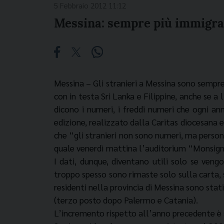
5 Febbraio 2012 11:12
Messina: sempre più immigra
Messina – Gli stranieri a Messina sono sempr
con in testa Sri Lanka e Filippine, anche se a 
dicono i numeri, i freddi numeri che ogni an
edizione, realizzato dalla Caritas diocesana e
che “gli stranieri non sono numeri, ma person
quale venerdì mattina l’auditorium “Monsigno
I dati, dunque, diventano utili solo se ven
troppo spesso sono rimaste solo sulla carta, s
residenti nella provincia di Messina sono stat
(terzo posto dopo Palermo e Catania).
L’incremento rispetto all’anno precedente è s