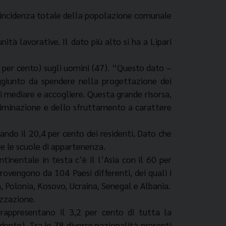
 un’incidenza totale della popolazione comunale
tà lavorative. Il dato più alto si ha a Lipari
 per cento) sugli uomini (47). “Questo dato –
ggiunto da spendere nella progettazione dei
di mediare e accogliere. Questa grande risorsa,
iscriminazione e dello sfruttamento a carattere
ando il 20,4 per cento dei residenti. Dato che
 e le scuole di appartenenza.
ntinentale in testa c’è il l’Asia con il 60 per
provengono da 104 Paesi differenti, dei quali i
, Polonia, Kosovo, Ucraina, Senegal e Albania.
izzazione.
 rappresentano il 3,2 per cento di tutta la
ente). Tra le 78 diverse nazionalità presenti