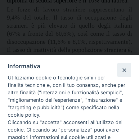
diploma di scuola superiore e il 10% una laurea.
Le forze di lavoro straniere rappresentano il
9,4% del totale. Il tasso di occupazione degli
stranieri è più elevato di quello degli italiani
(67% a fronte del 60,6%), così come il tasso di
disoccupazione (11,6% e 8,1%, rispettivamente).
Il tasso di inattività della popolazione straniera è,
invece, inferiore di dieci punti percentuali a
quello della popolazione italiana (28,6% contro
Informativa
38,6%).
Utilizziamo cookie o tecnologie simili per
finalità tecniche e, con il tuo consenso, anche per
altre finalità ("interazioni e funzionalità semplici",
"miglioramento dell'esperienza", "misurazione" e
"targeting e pubblicità") come specificato nella
cookie policy.
Cliccando su "accetta" acconsenti all'utilizzo dei
Migrantes Online
cookie. Cliccando su "personalizza" puoi avere
maggiori informazioni sui cookie utilizzati e