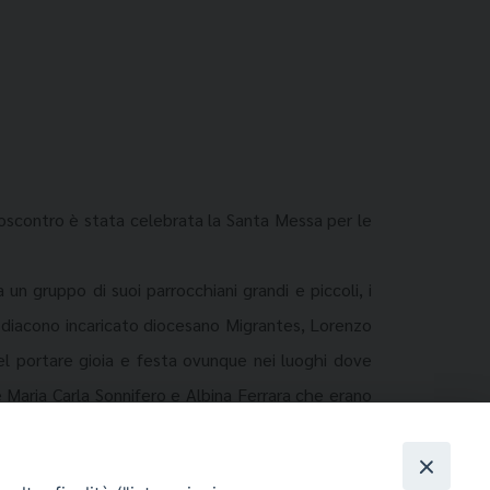
toscontro è stata celebrata la Santa Messa per le
n gruppo di suoi parrocchiani grandi e piccoli, i
l diacono incaricato diocesano Migrantes, Lorenzo
el portare gioia e festa ovunque nei luoghi dove
te Maria Carla Sonnifero e Albina Ferrara che erano
no nelle loro roulottes. Al termine uno scambio di
e delle loro famiglie.