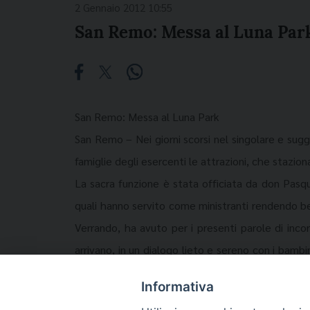
2 Gennaio 2012 10:55
San Remo: Messa al Luna Par
San Remo: Messa al Luna Park
San Remo – Nei giorni scorsi nel singolare e sug
famiglie degli esercenti le attrazioni, che stazionan
La sacra funzione è stata officiata da don Pasqu
quali hanno servito come ministranti rendendo be
Verrando, ha avuto per i presenti parole di inc
arrivano, in un dialogo lieto e sereno con i bambi
presenti alla celebrazione dell’Eucaristia nel pe
Informativa
auguri e di doni con il tradizionale bacio del Bamb