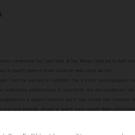
k
gestivo ambiente del Luna Park di San Remo, nella pista dell’au
o in questi giorni di feste natalizie nella città dei fiori.
ale Traetta, parroco di Coldirodi, che è stato accompagnato da u
n ordinata la celebrazione. Il sacerdote, che era coadiuvato da
oraggiamento e apprezzamento per il loro lavoro che consiste n
ni e le loro famiglie. Alcuni di questi sono seguiti dalle catechis
riodo della loro permanenza con incontri settimanali che si svolgo
inello che ha sottolineato la cristiana gioia e serenità dei bambini 