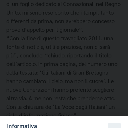
di un foglio dedicato ai Connazionali nel Regno
Unito, mi sono reso conto che i tempi, tanto
differenti da prima, non avrebbero concesso
prove d’appello per il giornale”.
“Con la fine di questo travagliato 2011, una
fonte di notizie, utili e preziose, non ci sarà
più”, conclude: “chiudo, riportando il titolo
dell’articolo, in prima pagina, del numero uno
della testata: ‘Gli italiani di Gran Bretagna
hanno cambiato il cielo, ma non il cuore’. Le
nuove Generazioni hanno preferito scegliere
altra via. A me non resta che prenderne atto.
Con la chiusura de ‘La Voce degli Italiani’ un
ciclo d’informazione finisce”.
Informativa