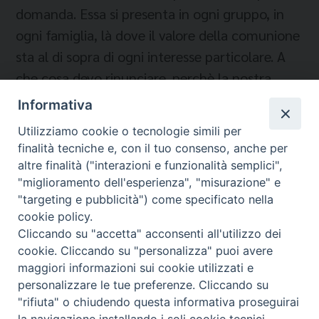
domanda. Essa si presenta in ogni gruppo, in
ogni famiglia, là dove il valore della comunione
sta al di sopra di ogni interesse particolare. A
che cosa devo rinunciare, perchè la nostra
unità abbia l’ultima parola? (R. Zilio)
Informativa
Utilizziamo cookie o tecnologie simili per
finalità tecniche e, con il tuo consenso, anche per
altre finalità ("interazioni e funzionalità semplici",
"miglioramento dell'esperienza", "misurazione" e
"targeting e pubblicità") come specificato nella
cookie policy.
Cliccando su "accetta" acconsenti all'utilizzo dei
Migrantes Online
cookie. Cliccando su "personalizza" puoi avere
maggiori informazioni sui cookie utilizzati e
personalizzare le tue preferenze. Cliccando su
Fondazione Migrantes
© 2026 WebSeed
"rifiuta" o chiudendo questa informativa proseguirai