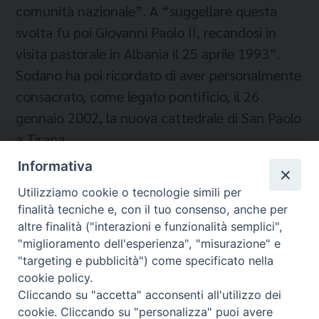
comunità nazionale”. A “suggellare questa
svolta fu poi Giovanni Paolo II, recandosi in
visita pastorale in Albania il 25 aprile 1993”.
Sodano ha poi ricordato di aver personalmente
consacrato, come legato pontificio, il 26
gennaio 2002, la nuova cattedrale di San Paolo
a Tirana.
Informativa
Utilizziamo cookie o tecnologie simili per
finalità tecniche e, con il tuo consenso, anche per
altre finalità ("interazioni e funzionalità semplici",
"miglioramento dell'esperienza", "misurazione" e
"targeting e pubblicità") come specificato nella
cookie policy.
Cliccando su "accetta" acconsenti all'utilizzo dei
Migrantes Online
cookie. Cliccando su "personalizza" puoi avere