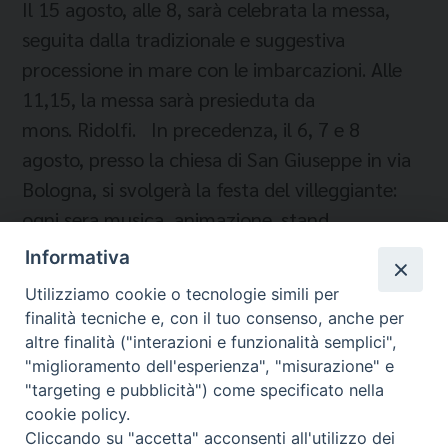
Il 15 agosto, alle 8, sarà celebrata la messa,
seguita dalla tradizionale e suggestiva
processione in mare con le imbarcazioni. Alle
11,15, la messa sarà presieduta da
mons. Ridolfi. In precedenza, il 6, 7 e 8
agosto, presso la chiesa di San Giuseppe in via
Bologna, si svolgerà la festa del villeggiante:
ogni sera musica, animazione, stand
gastronomici.
Informativa
Utilizziamo cookie o tecnologie simili per
finalità tecniche e, con il tuo consenso, anche per
altre finalità ("interazioni e funzionalità semplici",
"miglioramento dell'esperienza", "misurazione" e
"targeting e pubblicità") come specificato nella
cookie policy.
Cliccando su "accetta" acconsenti all'utilizzo dei