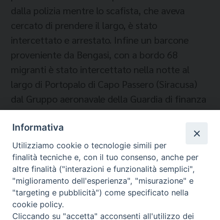
dalla polizia mentre lo scafista, che aveva
cercato di prendere il largo, è stato
intercettato e arrestato. Infine un barcone
proveniente da Bengasi, con a bordo 68
migranti è stato intercettato nella notte al
largo di Portopalo di Capo Passero (Siracusa)
dal Gruppo aeronavale della Guardia di finanza
di Messina.
Informativa
Utilizziamo cookie o tecnologie simili per
finalità tecniche e, con il tuo consenso, anche per
altre finalità ("interazioni e funzionalità semplici",
"miglioramento dell'esperienza", "misurazione" e
"targeting e pubblicità") come specificato nella
cookie policy.
Cliccando su "accetta" acconsenti all'utilizzo dei