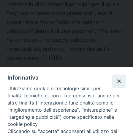
mettere in discussione il principio per il quale
”ognuno si veste come preferisce”, ma di
consentire o meno “abiti che celano in
pubblico l’identità di una persona”. ”Per me –
ha concluso – nei luoghi pubblici la
riconoscibilità entra nel novero dei diritti-
doveri comuni”. (SIR)
Informativa
Utilizziamo cookie o tecnologie simili per
finalità tecniche e, con il tuo consenso, anche per
altre finalità ("interazioni e funzionalità semplici",
"miglioramento dell'esperienza", "misurazione" e
"targeting e pubblicità") come specificato nella
cookie policy.
Cliccando su "accetta" acconsenti all'utilizzo dei