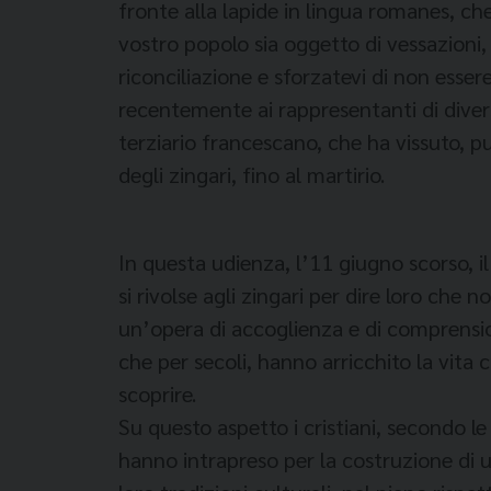
fronte alla lapide in lingua romanes, ch
vostro popolo sia oggetto di vessazioni, d
riconciliazione e sforzatevi di non esse
recentemente ai rappresentanti di divers
terziario francescano, che ha vissuto, pu
degli zingari, fino al martirio.
In questa udienza, l’11 giugno scorso, i
si rivolse agli zingari per dire loro che 
un’opera di accoglienza e di comprensio
che per secoli, hanno arricchito la vita 
scoprire.
Su questo aspetto i cristiani, secondo 
hanno intrapreso per la costruzione di 