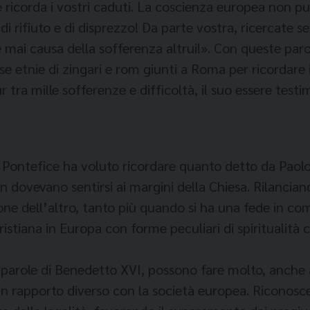
e ricorda i vostri caduti. La coscienza europea non pu
i rifiuto e di disprezzo! Da parte vostra, ricercate sem
re mai causa della sofferenza altrui!». Con queste par
e etnie di zingari e rom giunti a Roma per ricordare 
r tra mille sofferenze e difficoltà, il suo essere test
l Pontefice ha voluto ricordare quanto detto da Paolo
non dovevano sentirsi ai margini della Chiesa. Rilanciand
ne dell’altro, tanto più quando si ha una fede in c
cristiana in Europa con forme peculiari di spiritualità 
le parole di Benedetto XVI, possono fare molto, anch
un rapporto diverso con la società europea. Riconosce