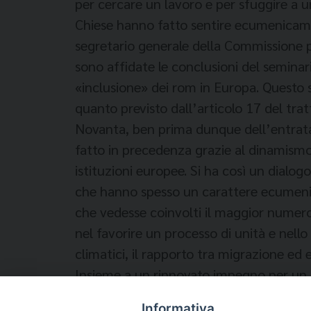
per cercare un lavoro e per sfuggire a un
Chiese hanno fatto sentire ecumenicament
segretario generale della Commissione p
sono affidate le conclusioni del seminari
«inclusione» dei rom in Europa. Questo se
quanto previsto dall’articolo 17 del trat
Novanta, ben prima dunque dell’entrata i
fatto in precedenza grazie al dinamismo 
istituzioni europee. Si ha così un dialog
che hanno spesso un carattere ecumenico
che vedesse coinvolti il maggior numero 
nel favorire un processo di unità e nello
climatici, il rapporto tra migrazione e
Insieme a un rinnovato impegno per un u
Buriana – Osservatore Romano)
Informativa