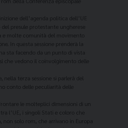
ei rom della Conferenza episcopale
inizione dell’agenda politica dell’UE
o del presule protestante ungherese
lica e molte comunità del movimento
one. In questa sessione prenderà la
na sta facendo da un punto di vista
si che vedono il coinvolgimento delle
, nella terza sessione si parlerà del
o conto delle peculiarità delle
rontare le molteplici dimensioni di un
ra l’UE, i singoli Stati e coloro che
o, non solo rom, che arrivano in Europa