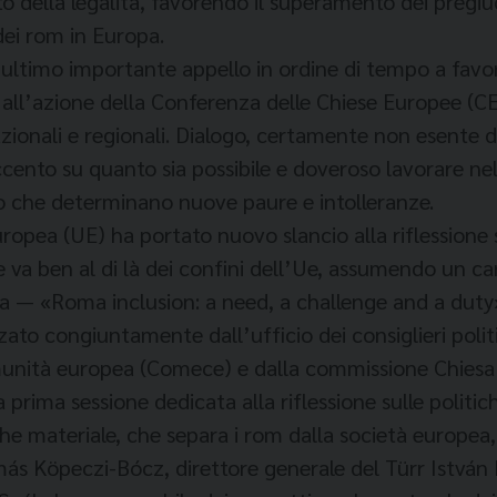
etto della legalità, favorendo il superamento dei preg
dei rom in Europa.
’ultimo importante appello in ordine di tempo a favo
 all’azione della Conferenza delle Chiese Europee (CEC
azionali e regionali. Dialogo, certamente non esente 
cento su quanto sia possibile e doveroso lavorare nel
to che determinano nuove paure e intolleranze.
opea (UE) ha portato nuovo slancio alla riflessione s
a ben al di là dei confini dell’Ue, assumendo un ca
a — «Roma inclusion: a need, a challenge and a duty
zato congiuntamente dall’ufficio dei consiglieri poli
unità europea (Comece) e dalla commissione Chiesa 
rima sessione dedicata alla riflessione sulle politic
anche materiale, che separa i rom dalla società europe
s Köpeczi-Bócz, direttore generale del Türr István I