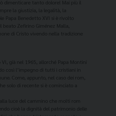
ò dimenticare tanto dolore! Mai più il
pre la giustizia, la legalità, la
ole Papa Benedetto XVI si è rivolto
il beato Zefirino Giménez Malla,
imone di Cristo vivendo nella tradizione
 VI, già nel 1965, allorché Papa Montini
o così l’impegno di tutti i cristiani in
omune. Come, appunto, nel caso dei rom,
che solo di recente si è cominciato a
e alla luce del cammino che molti rom
ndo cioè la dignità del patrimonio delle