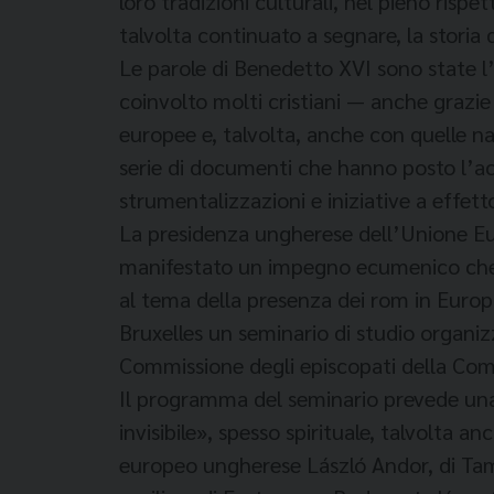
loro tradizioni culturali, nel pieno risp
talvolta continuato a segnare, la storia 
Le parole di Benedetto XVI sono state l
coinvolto molti cristiani — anche grazie
europee e, talvolta, anche con quelle n
serie di documenti che hanno posto l’ac
strumentalizzazioni e iniziative a effet
La presidenza ungherese dell’Unione Eur
manifestato un impegno ecumenico che v
al tema della presenza dei rom in Europ
Bruxelles un seminario di studio organiz
Commissione degli episcopati della Com
Il programma del seminario prevede una p
invisibile», spesso spirituale, talvolta 
europeo ungherese László Andor, di Tamá