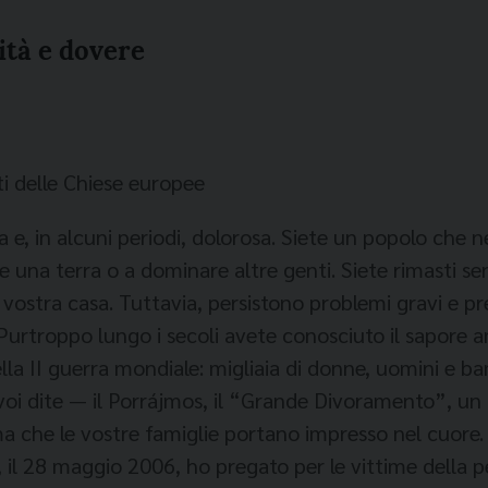
ità e dovere
ti delle Chiese europee
 e, in alcuni periodi, dolorosa. Siete un popolo che ne
e una terra o a dominare altre genti. Siete rimasti s
vostra casa. Tuttavia, persistono problemi gravi e p
te. Purtroppo lungo i secoli avete conosciuto il sapore
la II guerra mondiale: migliaia di donne, uomini e b
 voi dite — il Porrájmos, il “Grande Divoramento”, u
 ma che le vostre famiglie portano impresso nel cuore.
l 28 maggio 2006, ho pregato per le vittime della p