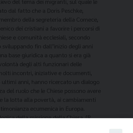
lievo del tema dei migranti, sul quale le
ato dal fatto che a Doris Peschke,
, membro della segreteria della Comece,
co dei cristiani a favorire i percorsi di
Chiese e comunità ecclesiali, secondo
 sviluppando fin dall’inizio degli anni
na base giuridica a quanto si era già
olontà degli alti funzionari delle
olti incontri, iniziative e documenti,
 ultimi anni, hanno ricercato un dialogo
zza del ruolo che le Chiese possono avere
me la lotta alla povertà, ai cambiamenti
testimonianza ecumenica in Europa.
gica della missione della Chiesa. (R.