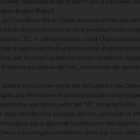
zékely, responsabile dei progetti per la pastorale d
vedese Anders Wejryd.
sul contributo che le Chiese possono offrire alla def
ta particolarmente importante si prevede l’intervent
quanto la CEC, in collaborazione con la Chiesa catto
 per il superamento di una situazione di discriminazi
os, per illustrare quanto la Chiesa cattolica in Spag
ione sempre più piena» dei rom, costruendo dei percor
 questa «inclusione» pone alle istituzioni e alle Chiese
ere alla definizione di percorsi educativi che tengan
 realtà che non fanno parte dell’UE, come la Serbia.
ma della cittadinanza europea dei rom, cercando di aff
involgono più in generale la riflessione del rapporto t
 Chiese intervengono chiedendo diritti per tutti color