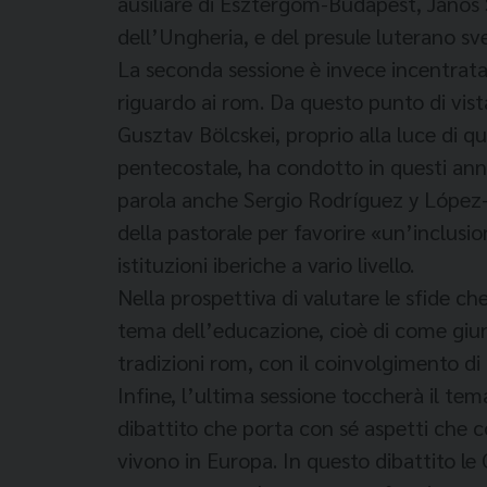
ausiliare di Esztergom-Budapest, János S
dell’Ungheria, e del presule luterano s
La seconda sessione è invece incentrata 
riguardo ai rom. Da questo punto di vis
Gusztav Bölcskei, proprio alla luce di 
pentecostale, ha condotto in questi anni
parola anche Sergio Rodríguez y López-R
della pastorale per favorire «un’inclus
istituzioni iberiche a vario livello.
Nella prospettiva di valutare le sfide che
tema dell’educazione, cioè di come giung
tradizioni rom, con il coinvolgimento di
Infine, l’ultima sessione toccherà il te
dibattito che porta con sé aspetti che co
vivono in Europa. In questo dibattito le