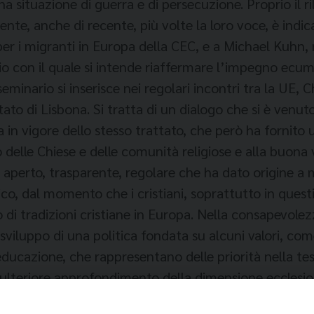
a situazione di guerra e di persecuzione. Proprio il ri
e, anche di recente, più volte la loro voce, è indic
er i migranti in Europa della CEC, e a Michael Kuhn
o con il quale si intende riaffermare l’impegno ecumeni
minario si inserisce nei regolari incontri tra la UE, 
tato di Lisbona. Si tratta di un dialogo che si è venuto
n vigore dello stesso trattato, che però ha fornito u
delle Chiese e delle comunità religiose e alla buona v
o aperto, trasparente, regolare che ha dato origine a m
, dal momento che i cristiani, soprattutto in questi
di tradizioni cristiane in Europa. Nella consapevole
 sviluppo di una politica fondata su alcuni valori, co
d educazione, che rappresentano delle priorità nella 
lteriore approfondimento della dimensione ecclesiolo