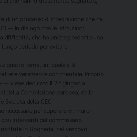
iudizi che hanno tristemente segnato e,
re di un processo di integrazione che ha
) — in dialogo con le istituzioni
da difficoltà, che ha anche prodotto una
 lungo periodo per evitare
u questo tema, sul quale si è
rattere veramente continentale. Proprio
» — viene dedicato il 27 giugno a
tici della Commissione europea, dalla
e Società della CEC.
he necessarie per superare «il muro
a, con interventi del commissario
nstitute in Ungheria, del vescovo