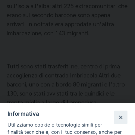
sull’isola all’alba; altri 225 extracomunitari che
erano sul secondo barcone sono appena
arrivati. In nottata era approdata un’altra
imbarcazione, con 143 migranti.
Tutti sono stati trasferiti nel centro di prima
accoglienza di contrada Imbriacola.Altri due
barconi, uno con a bordo 80 migranti e l’altro
130, sono stati avvistati tra le quindici e le
trenta miglia a largo di Lampedusa
Informativa
Utilizziamo cookie o tecnologie simili per
finalità tecniche e, con il tuo consenso, anche per