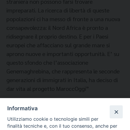
straniera non possono farsi trovare
impreparati. La ricerca di libertà di queste
popolazioni ci ha messo di fronte a una nuova
consapevolezza: il Nord Africa è pronto a
ridisegnare il proprio destino. E per i Paesi
europei che affacciano sul grande mare si
aprono nuove e importanti opportunità. E’ su
questo sfondo che l’associazione
Genemaghrebina, che rappresenta le seconde
generazioni di immigrati in Italia, ha deciso di
dar vita al progetto MaroccOggi”
Informativa
Utilizziamo cookie o tecnologie simili per
finalità tecniche e, con il tuo consenso, anche per