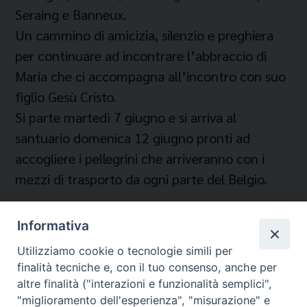
Seraing e Banneux.
Un cammino di amicizia, silenzio e preghiera
per continuare ad incontrare l’abbraccio di
Maria che ci accompagna all’incontro con suo
figlio Gesù Cristo.
Si parte martedì 7 giugno e si arriva al
santuario domenica 12 giugno pronti ad
accogliere i pellegrini che arriveranno con i
mezzi di trasporto da ogni parte del Belgio.
Informativa
Utilizziamo cookie o tecnologie simili per
finalità tecniche e, con il tuo consenso, anche per
altre finalità ("interazioni e funzionalità semplici",
"miglioramento dell'esperienza", "misurazione" e