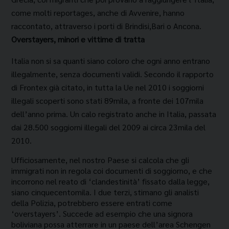
come molti reportages, anche di Avvenire, hanno
raccontato, attraverso i porti di Brindisi,Bari o Ancona.
Overstayers, minori e vittime di tratta
Ita­lia non si sa quanti siano coloro che ogni anno en­trano
illegalmente, senza documenti validi. Se­condo il rapporto
di Frontex già citato, in tutta la Ue nel 2010 i soggiorni
illegali scoperti sono stati 89mila, a fronte dei 107mila
dell’anno prima. Un calo registrato anche in Italia, passata
dai 28.500 soggiorni illegali del 2009 ai circa 23mila del
2010.
Ufficiosamente, nel nostro Paese si calcola che gli
immigrati non in regola coi documenti di soggior­no, e che
incorrono nel reato di ‘clandestinità’ fis­sato dalla legge,
siano cinquecentomila. I due ter­zi, stimano gli analisti
della Polizia, potrebbero es­sere entrati come
‘overstayers’. Succede ad esem­pio che una signora
boliviana possa atterrare in un paese dell’area Schengen