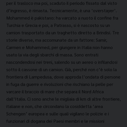
per il traslo­co ma poi, scaduto il periodo fissato dal visto
d’in­gresso, è rimasta. Tecnicamente, è una ‘overstayer’.
Mohammed è pakistano: ha varcato a nuoto il con­fine fra
Turchia e Grecia e poi, a Patrasso, si è na­scosto su un
camion trasportato da un traghetto di­retto a Brindisi. Tre
storie diverse, ma accomunate da un fattore: Samir,
Carmen e Mohammed, per giungere in Italia non hanno
usato la via degli sbar­chi di massa. Sono entrati
nascondendosi nei treni, salendo su un aereo o infilandosi
sotto il cassone di un camion. Già, perché non c’è solo la
frontiera di Lampedusa, dove approda l’ondata di persone
in fuga da guerre e rivoluzioni che rischiano la pelle per
varcare il braccio di mare che separa il Nord A­frica
dall’Italia. Ci sono anche le migliaia di km di al­tre frontiere,
italiane e non, che circondano la co­siddetta ‘area
Schengen’ europea e sulle quali vigi­lano le polizie e i
funzionari di dogana dei Paesi membri e le missioni