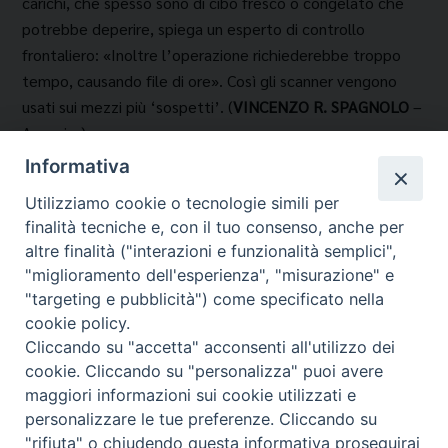
carichi, che spesso sono di cibo fresco o congelato che
potrebbe deperire, spiega un esperto di controllo
frontaliero: «Inoltre l’ope­razione richiederebbe troppo
tempo, causando fi­le di ore». Così gli scanner vengono
usati sui mezzi più ‘sospetti’. (
VINCENZO R. SPAGNOLO
–
Avvenire)
Informativa
Utilizziamo cookie o tecnologie simili per
finalità tecniche e, con il tuo consenso, anche per
altre finalità ("interazioni e funzionalità semplici",
"miglioramento dell'esperienza", "misurazione" e
"targeting e pubblicità") come specificato nella
cookie policy.
Cliccando su "accetta" acconsenti all'utilizzo dei
Migrantes Online
cookie. Cliccando su "personalizza" puoi avere
maggiori informazioni sui cookie utilizzati e
personalizzare le tue preferenze. Cliccando su
Fondazione Migrantes
© 2026 WebSeed
"rifiuta" o chiudendo questa informativa proseguirai