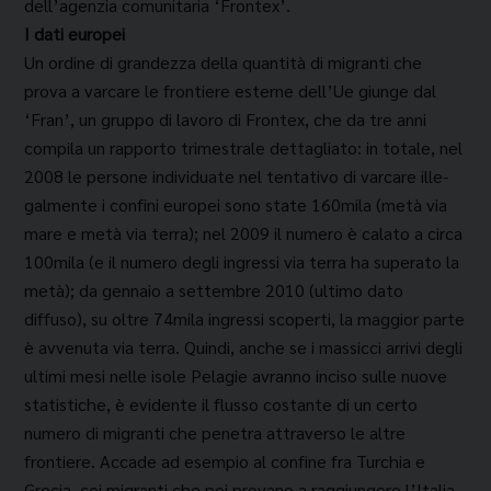
dell’agenzia comunitaria ‘Frontex’.
I dati europei
Un ordine di grandezza della quantità di migranti che
prova a varcare le frontie­re esterne dell’Ue giunge dal
‘Fran’, un gruppo di lavoro di Frontex, che da tre anni
compila un rap­porto trimestrale dettagliato: in totale, nel
2008 le persone individuate nel tentativo di varcare ille­
galmente i confini europei sono state 160mila (metà via
mare e metà via terra); nel 2009 il nume­ro è calato a circa
100mila (e il numero degli in­gressi via terra ha superato la
metà); da gennaio a settembre 2010 (ultimo dato
diffuso), su oltre 74mila ingressi scoperti, la maggior parte
è avve­nuta via terra. Quindi, anche se i massicci arrivi degli
ultimi mesi nelle isole Pelagie avranno inciso sulle nuove
statistiche, è evidente il flusso costante di un certo
numero di migranti che penetra attra­verso le altre
frontiere. Accade ad esempio al con­fine fra Turchia e
Grecia, coi migranti che poi pro­vano a raggiungere l’Italia,