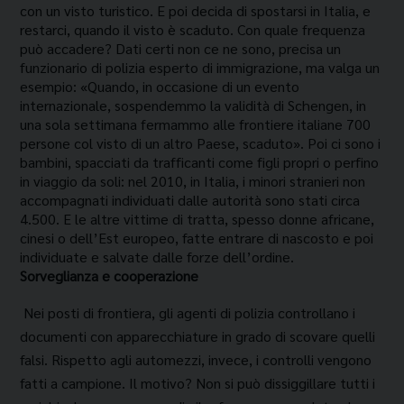
con un visto turistico. E poi decida di spostarsi in Italia, e
restarci, quando il visto è scaduto. Con quale frequenza
può acca­dere? Dati certi non ce ne sono, precisa un
funzio­nario di polizia esperto di immigrazione, ma valga un
esempio: «Quando, in occasione di un evento
internazionale, sospendemmo la validità di Schengen, in
una sola settimana fermammo alle frontiere italiane 700
persone col visto di un altro Paese, scaduto». Poi ci sono i
bambini, spacciati da trafficanti come figli propri o perfino
in viaggio da soli: nel 2010, in Italia, i minori stranieri non
ac­compagnati individuati dalle autorità sono stati circa
4.500. E le altre vittime di tratta, spesso don­ne africane,
cinesi o dell’Est europeo, fatte entrare di nascosto e poi
individuate e salvate dalle forze dell’ordine.
Sorveglianza e cooperazione
Nei posti di fron­tiera, gli agenti di polizia controllano i
documenti con apparecchiature in grado di scovare quelli
fal­si. Rispetto agli automezzi, invece, i controlli ven­gono
fatti a campione. Il motivo? Non si può dis­siggillare tutti i