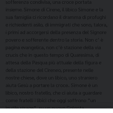
sofferenza condivisa, una croce portata
insieme. Simone di Cirene, il libico Simone e la
sua famiglia ci ricordano il dramma di profughi
e richiedenti asilo, di immigrati che sono, talora,
i primi ad accorgersi della presenza del Signore
povero e sofferente dentro la storia. Non c’ è
pagina evangelica, non c’è stazione della via
crucis che in questo tempo di Quaresima, di
attesa della Pasqua più attuale della figura e
della stazione del Cireneo, presente nelle
nostre chiese, dove un libico, uno straniero
aiuta Gesù a portare la croce.. Simone è un
libico, nostro fratello, che ci aiuta a guardare
come fratelli i libici che oggi soffrono “un
inutile strage”, su un nuovo Golgota.