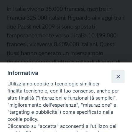
In Italia vivono 35.000 francesi, mentre in
Francia 325.000 italiani. Riguardo ai viaggi tra i
due Paesi: nel 2009 si sono spostati
temporaneamente verso l’Italia 10.199.000
francesi, viceversa 8.609.000 italiani. Questi
flussi hanno generato un interscambio
finanziario annuo di oltre 5 miliardi di euro, di
cui 2,8 milioni a beneficio dell’Italia.
Informativa
Utilizziamo cookie o tecnologie simili per
finalità tecniche e, con il tuo consenso, anche per
altre finalità ("interazioni e funzionalità semplici",
"miglioramento dell'esperienza", "misurazione" e
"targeting e pubblicità") come specificato nella
cookie policy.
Cliccando su "accetta" acconsenti all'utilizzo dei
Migrantes Online