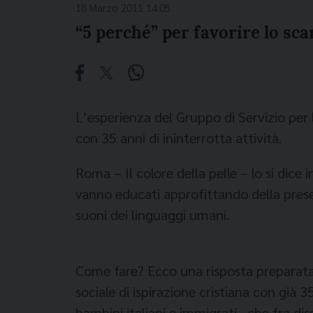
18 Marzo 2011 14:05
“5 perché” per favorire lo sc
L’esperienza del Gruppo di Servizio per 
con 35 anni di ininterrotta attività.
Roma – Il colore della pelle – lo si dic
vanno educati approfittando della presenz
suoni dei linguaggi umani.
Come fare? Ecco una risposta preparata 
sociale di ispirazione cristiana con già 35
bambini italiani e immigrati , che fra dis