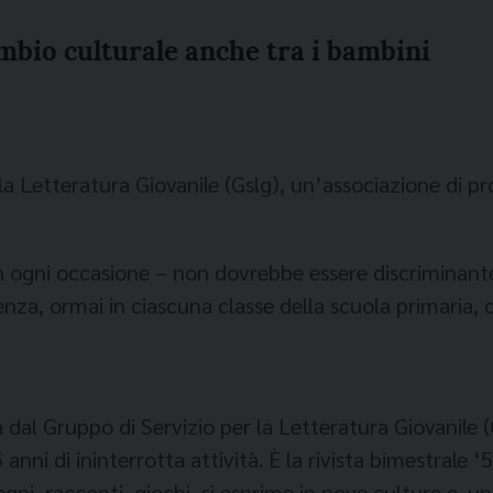
ambio culturale anche tra i bambini
la Letteratura Giovanile (Gslg), un’associazione di pr
e in ogni occasione – non dovrebbe essere discriminant
a, ormai in ciascuna classe della scuola primaria, di t
dal Gruppo di Servizio per la Letteratura Giovanile 
 anni di ininterrotta attività. È la rivista bimestrale ‘
egni, racconti, giochi, si esprime in nove culture e, u