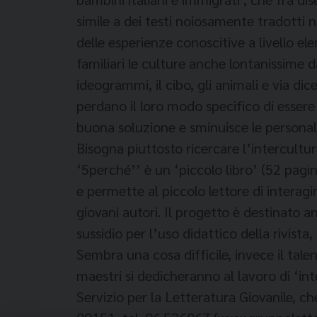
simile a dei testi noiosamente tradotti no
delle esperienze conoscitive a livello el
familiari le culture anche lontanissime dal
ideogrammi, il cibo, gli animali e via di
perdano il loro modo specifico di essere
buona soluzione e sminuisce le personalit
Bisogna piuttosto ricercare l’intercultur
‘5perché’’ è un ‘piccolo libro’ (52 pagi
e permette al piccolo lettore di interagir
giovani autori. Il progetto è destinato an
sussidio per l’uso didattico della rivista,
Sembra una cosa difficile, invece il talen
maestri si dedicheranno al lavoro di ‘inte
Servizio per la Letteratura Giovanile, ch