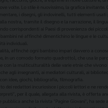
ve volte. Lo stile è nuovissimo, la grafica invitante. Q
ementare, i disegni, gli indovinelli, tutti elementi us
la nostra, tramite il disegno e la narrazione, il lingua
cendo corrispondenti ai Paesi di provenienza dei piccol
 bambini né affinché dimentichino le lingue e le cultu
à individuali.
alità, affinché ogni bambino impari davvero a conoscer
ne, in un comodo formato quadrotto), che usa le parol
e con la multiculturalità delle varie etnie che vivono 
che agli insegnanti, ai mediatori culturali, ai bibliot
 con idee, giochi, bibliografia, filmografia.
to dei redattori incuriosisce i piccoli lettori e ne rend
rpreti’, per il quale, allegata alla rivista, è offerta 
e pubblica anche la rivista ‘Pagine Giovani’, ha sede 