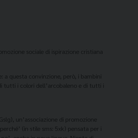
omozione sociale di ispirazione cristiana
e: a questa convinzione, però, i bambini
utti i colori dell’arcobaleno e di tutti i
(Gslg), un’associazione di promozione
5perché’ (in stile sms: 5xk) pensata per i
n po’, anche in nove lingue. Niente di