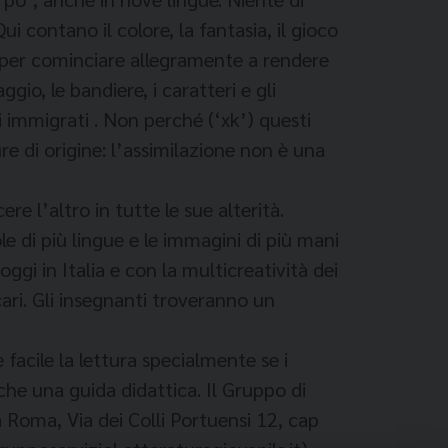
ui contano il colore, la fantasia, il gioco
ati per cominciare allegramente a rendere
ggio, le bandiere, i caratteri e gli
i immigrati . Non perché (‘xk’) questi
re di origine: l’assimilazione non è una
e l’altro in tutte le sue alterità.
e di più lingue e le immagini di più mani
oggi in Italia e con la multicreatività dei
ecari. Gli insegnanti troveranno un
e facile la lettura specialmente se i
anche una guida didattica. Il Gruppo di
a Roma, Via dei Colli Portuensi 12, cap