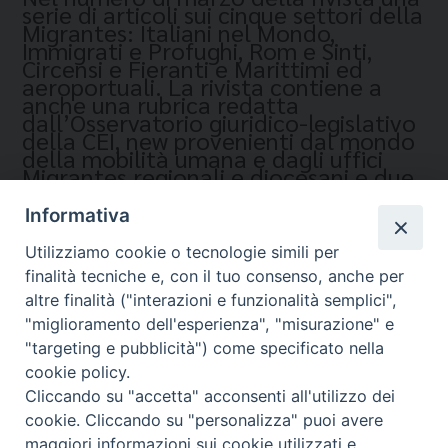
serie di articoli sui cinque settori della
Migrantes: Italiani nel Mondo,
Immigrati e Profughi, Rom e Sinti,
Circensi e Fieranti e Marittimi ed
aeroportuali. La rivista contiene a
anche una rubrica redatta
dall’Osservatorio giuridico-legislativo
della CEI, new provenienti dal mondo
della mobilità umana e dagli uffici
Migrantes regionali e diocesani e due
pagine dedicate alle segnalazioni
librarie.
Informativa
Utilizziamo cookie o tecnologie simili per
finalità tecniche e, con il tuo consenso, anche per
altre finalità ("interazioni e funzionalità semplici",
"miglioramento dell'esperienza", "misurazione" e
"targeting e pubblicità") come specificato nella
cookie policy.
Cliccando su "accetta" acconsenti all'utilizzo dei
Migrantes Online
cookie. Cliccando su "personalizza" puoi avere
maggiori informazioni sui cookie utilizzati e