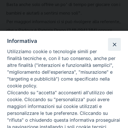
Basta anche solo offrire un po’ di tempo per giocare con i
bambini e aiutarli a sentirsi meno soli”.
Per maggiori informazioni ci si può rivolgere alla referente,
che a Padova è Patrizia Drago (348-0941384) oppure
consultare il sito
www.lifelineitalia.org
(La Difesa del
Informativa
Popolo)
Utilizziamo cookie o tecnologie simili per
finalità tecniche e, con il tuo consenso, anche per
altre finalità ("interazioni e funzionalità semplici",
"miglioramento dell'esperienza", "misurazione" e
"targeting e pubblicità") come specificato nella
cookie policy.
Cliccando su "accetta" acconsenti all'utilizzo dei
Migrantes Online
cookie. Cliccando su "personalizza" puoi avere
maggiori informazioni sui cookie utilizzati e
personalizzare le tue preferenze. Cliccando su
Fondazione Migrantes
© 2026 WebSeed
"rifiuta" o chiudendo questa informativa proseguirai
la navigazione installando i soli cookie tecnici.