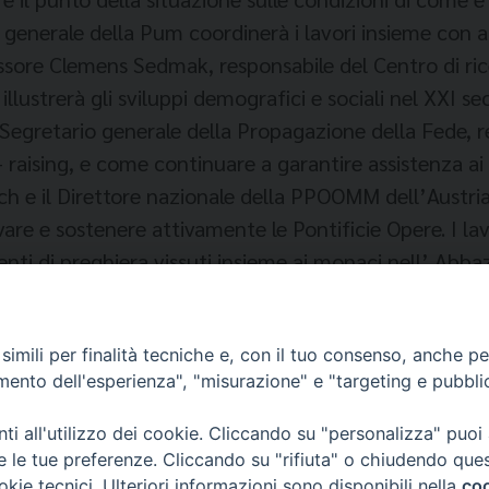
 generale della Pum coordinerà i lavori insieme con al
essore Clemens Sedmak, responsabile del Centro di rice
 illustrerà gli sviluppi demografici e sociali nel XXI 
egretario generale della Propagazione della Fede, rel
 raising, e come continuare a garantire assistenza ai 
ch e il Direttore nazionale della PPOOMM dell’Austria
vare e sostenere attivamente le Pontificie Opere. I la
ti di preghiera vissuti insieme ai monaci nell’ Abbaz
imili per finalità tecniche e, con il tuo consenso, anche per 
amento dell'esperienza", "misurazione" e "targeting e pubbli
i all'utilizzo dei cookie. Cliccando su "personalizza" puoi
re le tue preferenze. Cliccando su "rifiuta" o chiudendo que
okie tecnici. Ulteriori informazioni sono disponibili nella
coo