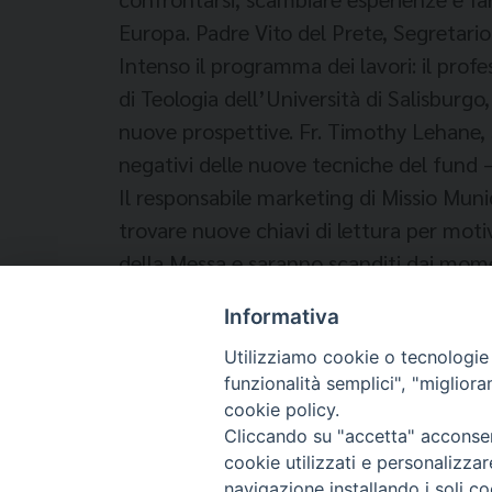
Europa. Padre Vito del Prete, Segretario
Intenso il programma dei lavori: il prof
di Teologia dell’Università di Salisburgo,
nuove prospettive. Fr. Timothy Lehane, S
negativi delle nuove tecniche del fund –
Il responsabile marketing di Missio Muni
trovare nuove chiavi di lettura per moti
della Messa e saranno scanditi dai momen
Informativa
Utilizziamo cookie o tecnologie s
funzionalità semplici", "miglior
cookie policy.
Cliccando su "accetta" acconsent
cookie utilizzati e personalizza
navigazione installando i soli co