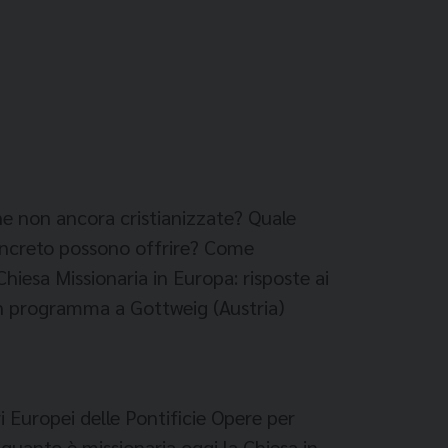
e non ancora cristianizzate? Quale
concreto possono offrire? Come
iesa Missionaria in Europa: risposte ai
 in programma a Gottweig (Austria)
i Europei delle Pontificie Opere per
 quanto è missionaria oggi la Chiesa in