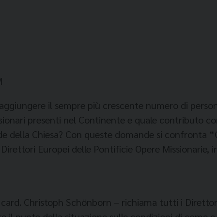
M
raggiungere il sempre più crescente numero di person
sionari presenti nel Continente e quale contributo 
ide della Chiesa? Con queste domande si confronta “Ch
 Direttori Europei delle Pontificie Opere Missionarie,
 card. Christoph Schönborn – richiama tutti i Direttor
e il punto della situazione sulle condizioni di come e