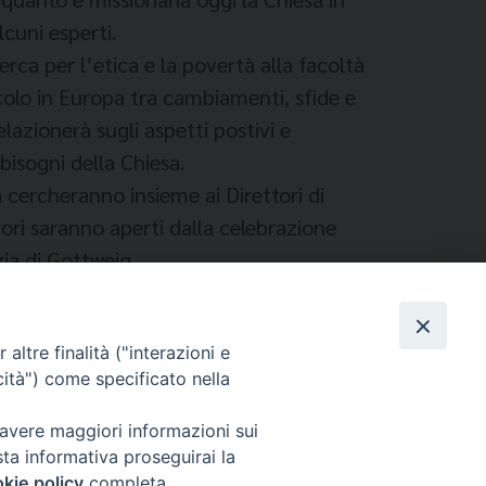
cuni esperti.
rca per l’etica e la povertà alla facoltà
secolo in Europa tra cambiamenti, sfide e
azionerà sugli aspetti postivi e
bisogni della Chiesa.
 cercheranno insieme ai Direttori di
vori saranno aperti dalla celebrazione
ia di Gottweig.
altre finalità ("interazioni e
cità") come specificato nella
 avere maggiori informazioni sui
sta informativa proseguirai la
kie policy
completa.