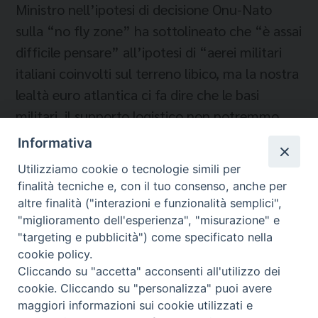
Ministro nell’ipotesi di decisione Onu-Nato
sulla “no fly zone” ha sottolineato che “è assai
difficile pensare” all’ipotesi di “aerei militari
italiani coinvolti sul terreno libico, ma la nostra
lealtà euro atlantica ci fa dire che le basi
militari, il supporto logistico non potremmo
negarlo”.
Informativa
Utilizziamo cookie o tecnologie simili per
finalità tecniche e, con il tuo consenso, anche per
altre finalità ("interazioni e funzionalità semplici",
"miglioramento dell'esperienza", "misurazione" e
"targeting e pubblicità") come specificato nella
cookie policy.
Cliccando su "accetta" acconsenti all'utilizzo dei
Migrantes Online
cookie. Cliccando su "personalizza" puoi avere
maggiori informazioni sui cookie utilizzati e