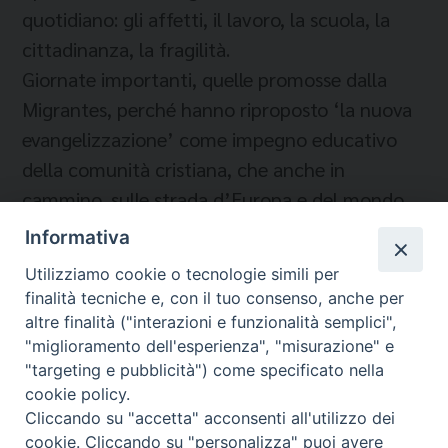
quotidiano: gli affetti, il lavoro, la scuola, la
cittadinanza, la fragilità.
Giornate importanti, quelle promosse dalla
Migrantes, perché hanno riproposto ‘la nuova
evangelizzazione’ come impegno educativo
della comunità cristiana, che anche in
cammino, sulle strada d’Europa e del mondo,
può ritrovare la propria meta.
Informativa
(G. Perego)
Utilizziamo cookie o tecnologie simili per
finalità tecniche e, con il tuo consenso, anche per
altre finalità ("interazioni e funzionalità semplici",
"miglioramento dell'esperienza", "misurazione" e
"targeting e pubblicità") come specificato nella
cookie policy.
Cliccando su "accetta" acconsenti all'utilizzo dei
Migrantes Online
cookie. Cliccando su "personalizza" puoi avere