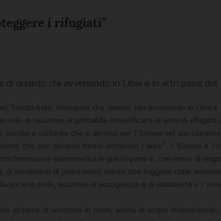
teggere i rifugiati”
e di quanto sta avvenendo in Libia e in altri paesi de
ti nel Tavolo Asilo ritengono che quanto stia avvenendo in Libia e
olo in relazione al probabile intensificarsi di arrivi di rifugia
, sociale e culturale che si aprono, per l’Europa nel suo compless
violenti che per decenni hanno dominato l’area”. L’Europa e l’It
rasformazione democratica in questi paesi e, con senso di respon
a, di sentimenti di paura verso coloro che fuggono dalle violenze 
la società civile, iniziative di accoglienza e di solidarietà e l’av
iente sistema di soccorso in mare, anche in acque internazional