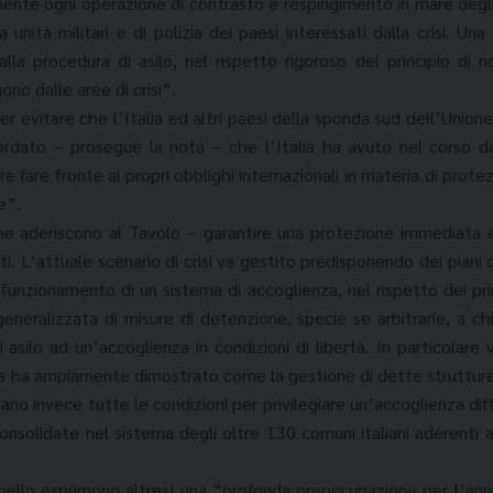
ente ogni operazione di contrasto e respingimento in mare degli
a unità militari e di polizia dei paesi interessati dalla crisi. Una
lla procedura di asilo, nel rispetto rigoroso del principio di 
no dalle aree di crisi”.
 evitare che l’Italia ed altri paesi della sponda sud dell’Unione
ordato – prosegue la nota – che l’Italia ha avuto nel corso
 fare fronte ai propri obblighi internazionali in materia di protezi
e”.
he aderiscono al Tavolo – garantire una protezione immediata 
nti. L’attuale scenario di crisi va gestito predisponendo dei piani
funzionamento di un sistema di accoglienza, nel rispetto dei prin
eneralizzata di misure di detenzione, specie se arbitrarie, a c
i asilo ad un’accoglienza in condizioni di libertà. In particolar
nza ha ampiamente dimostrato come la gestione di dette struttur
 siano invece tutte le condizioni per privilegiare un’accoglienza di
onsolidate nel sistema degli oltre 130 comuni italiani aderenti 
appello esprimono altresì una “profonda preoccupazione per l’an