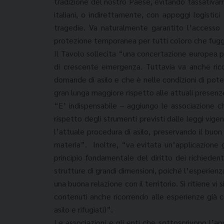
tradizione del nostro Paese, evitando tassativam
italiani, o indirettamente, con appoggi logistici 
tragedie. Va naturalmente garantito l’accesso a
protezione temporanea per tutti coloro che fuggo
Il Tavolo sollecita “una concertazione europea per
di crescente emergenza. Tuttavia va anche ric
domande di asilo e che è nelle condizioni di potere
gran lunga maggiore rispetto alle attuali presenz
“E’ indispensabile – aggiungo le associazione c
rispetto degli strumenti previsti dalle leggi vige
l’attuale procedura di asilo, preservando il buon 
materia”. Inoltre, “va evitata un’applicazione g
principio fondamentale del diritto dei richiedent
strutture di grandi dimensioni, poiché l’esperie
una buona relazione con il territorio. Si ritiene vi
contenuti anche ricorrendo alle esperienze già c
asilo e rifugiati)”.
Le associazioni e gli enti che sottoscrivono l’