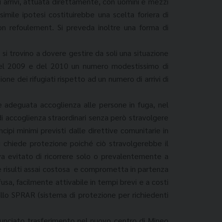
 arrivi, attuata direttamente, con uomini e mezzi
 simile ipotesi costituirebbe una scelta foriera di
non refoulement. Si preveda inoltre una forma di
 si trovino a dovere gestire da soli una situazione
 del 2009 e del 2010 un numero modestissimo di
one dei rifugiati rispetto ad un numero di arrivi di
e adeguata accoglienza alle persone in fuga, nel
 di accoglienza straordinari senza però stravolgere
cipi minimi previsti dalle direttive comunitarie in
hi chiede protezione poiché ciò stravolgerebbe il
e va evitato di ricorrere solo o prevalentemente a
e risulti assai costosa e comprometta in partenza
ffusa, facilmente attivabile in tempi brevi e a costi
allo SPRAR (sistema di protezione per richiedenti
nunciato trasferimento nel nuovo centro di Mineo