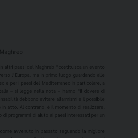
l Maghreb
 in altri paesi del Maghreb “costituisca un evento
ti verso l’Europa, ma in primo luogo guardando alle
o e per i paesi del Mediterraneo in particolare, a
alia – si legge nella nota – hanno “il dovere di
sabilità debbono evitare allarmismi e il possibile
in atto. Al contrario, è il momento di realizzare,
vio di programmi di aiuto ai paesi interessati per un
i, come avvenuto in passato seguendo la migliore