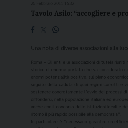
25 Febbraio 2011 16:32
Tavolo Asilo: “accogliere e pro
Una nota di diverse associazioni alla luc
Roma – Gli enti e le associazioni di tutela riuni
storico di enorme portata che va considerato non s
enormi potenzialità positive, sul piano economico
seguito della caduta di quei regimi corrotti e 
sostenere concretamente l’avvio dei processi di t
diffondersi, nella popolazione italiana ed europe
anche con il concorso delle istituzioni locali e del
ritorno il più rapido possibile alla democrazia”.
In particolare è “necessario garantire un effic