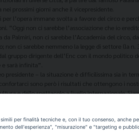
 nei prossimi giorni anche il vicepresidente.
ri per l’opera immane svolta a favore del circo e perc
ni. “Oggi non ci sarebbe l’associazione che io eredito
a da Palmiri, non ci sarebbe l’Accademia del circo, da
; non ci sarebbe nemmeno la legge di settore (la n. 
dal gruppo dirigente dell’Enc con il mondo politico del
 e sarà infinita”.
presidente – la situazione è difficilissima sia in ter
confortarci sono però i risultati che ottengono i nostri
ltura e dello spettacolo a livello internazionale. Sia
l circo e a seguirne gli spettacoli in maniera massic
imili per finalità tecniche e, con il tuo consenso, anche per 
amento dell'esperienza", "misurazione" e "targeting e pubbli