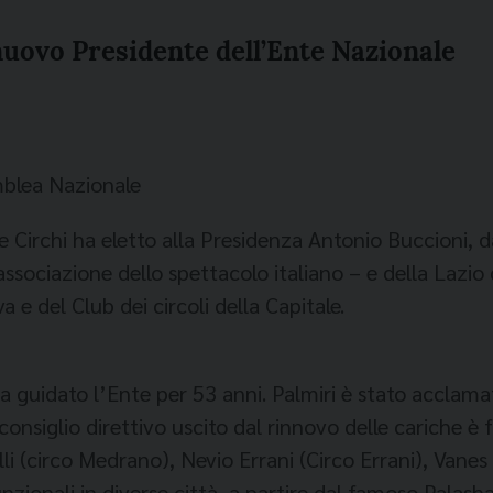
 nuovo Presidente dell’Ente Nazionale
emblea Nazionale
Circhi ha eletto alla Presidenza Antonio Buccioni, d
associazione dello spettacolo italiano – e della Lazio 
 e del Club dei circoli della Capitale.
ha guidato l’Ente per 53 anni. Palmiri è stato acclama
consiglio direttivo uscito dal rinnovo delle cariche è
li (circo Medrano), Nevio Errani (Circo Errani), Vanes
nzionali in diverse città, a partire dal famoso Palasha