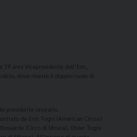
a 19 anni Vicepresidente dell’Enc,
calcio, dove riveste il doppio ruolo di
to presidente onorario.
 formato da Enis Togni (American Circus)
 Rossante (Circo di Mosca), Divier Togni
rp di Milano). All’interno di questa