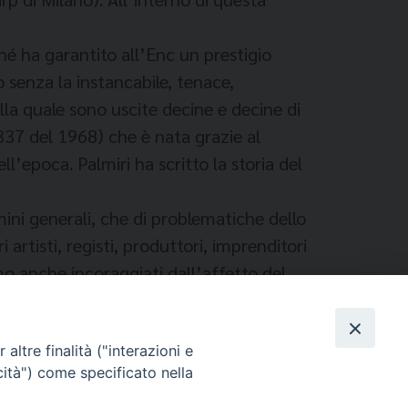
hé ha garantito all’Enc un prestigio
 senza la instancabile, tenace,
lla quale sono uscite decine e decine di
337 del 1968) che è nata grazie al
l’epoca. Palmiri ha scritto la storia del
mini generali, che di problematiche dello
 artisti, registi, produttori, imprenditori
mo anche incoraggiati dall’affetto del
cia”.
altre finalità ("interazioni e
cità") come specificato nella