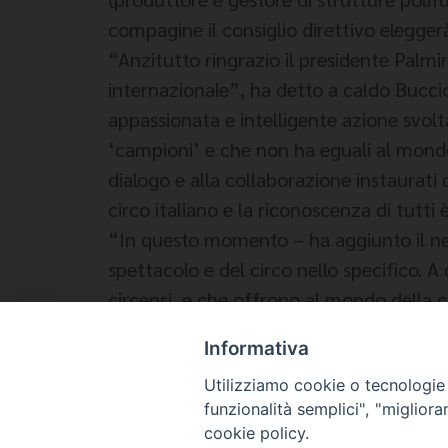
compagine il consiglio direttivo eleggerà
“Anzitutto ringrazio il presidente Palmi
internazionale”, ha detto a caldo Buccio
appassionata e intelligente azione svolt
‘campioni’ e che non ha eguali al mondo
dialogo e alla collaborazione instaurati 
circo italiano e la riconoscenza di tutti è
“In questo momento – ha aggiunto il neo 
spettacolo e del circo nello specifico. A 
circensi, e che offrono al mondo della cu
pubblico che continua ad amare l’arte de
Informativa
Utilizziamo cookie o tecnologie s
funzionalità semplici", "miglior
cookie policy.