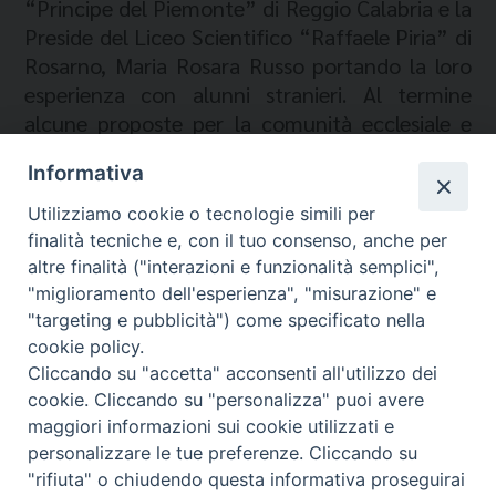
“Principe del Piemonte” di Reggio Calabria e la
Preside del Liceo Scientifico “Raffaele Piria” di
Rosarno, Maria Rosara Russo portando la loro
esperienza con alunni stranieri. Al termine
alcune proposte per la comunità ecclesiale e
civile.
Informativa
Utilizziamo cookie o tecnologie simili per
finalità tecniche e, con il tuo consenso, anche per
altre finalità ("interazioni e funzionalità semplici",
"miglioramento dell'esperienza", "misurazione" e
"targeting e pubblicità") come specificato nella
cookie policy.
Cliccando su "accetta" acconsenti all'utilizzo dei
Migrantes Online
cookie. Cliccando su "personalizza" puoi avere
maggiori informazioni sui cookie utilizzati e
personalizzare le tue preferenze. Cliccando su
Fondazione Migrantes
© 2026 WebSeed
"rifiuta" o chiudendo questa informativa proseguirai