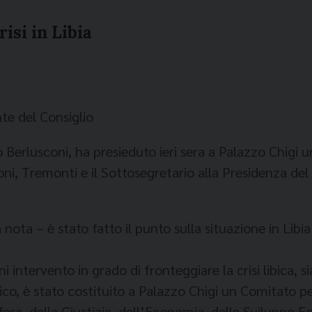
risi in Libia
nte del Consiglio
 Berlusconi, ha presieduto ieri sera a Palazzo Chigi una
i, Tremonti e il Sottosegretario alla Presidenza del 
 nota – è stato fatto il punto sulla situazione in Libi
i intervento in grado di fronteggiare la crisi libica, s
co, è stato costituito a Palazzo Chigi un Comitato pe
Difesa, della Giustizia, dell’Economia, dello Sviluppo 