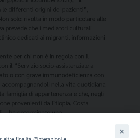
e differenti origini dei pazienti”,
 Non solo: rivolta in modo particolare alle
a prevede che i mediatori culturali
linico dedicati ai migranti, informazioni
ente per chi non è in regola con il
on il “Servizio socio-assistenziale a
lamato o con grave immunodeficienza con
co, accompagnandoli nella vita quotidiana
la famiglia di appartenenza e che, negli
sone provenienti da Etiopia, Costa
lli – ha determinato una
ali, familiari ed economiche”.
altre finalità ("interazioni e