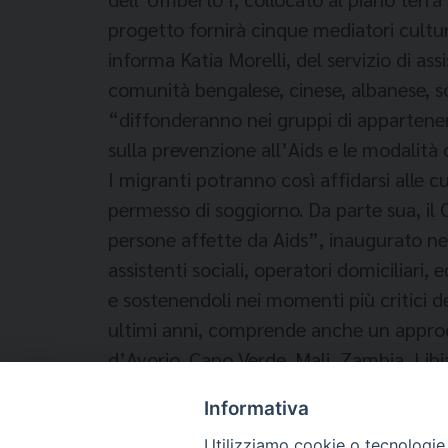
progetto fornirà cinque mediatori cultura
informa Katia Morelli, del servizio di ass
comunità bengalese, cinese, albanese, so
“diffonderanno nei gruppi di appartenenza
sulla prevenzione all’Aids e le modalità 
I migranti potranno così affidarsi alle c
permesso di soggiorno. Da parte sua, il C
persone affette da Aids”, inaugurato ne
assistenti sociali, operatori domiciliar
e sostenendoli nei momenti più critici d
ultimi anni, comprende anche un approcci
d’Avorio, Capo Verde, Mali, Zambia, Libi
differenziazione delle risposte sociali e 
Informativa
Utilizziamo cookie o tecnologie s