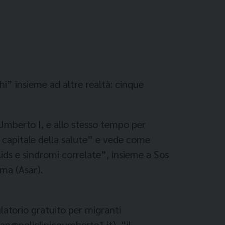
i” insieme ad altre realtà: cinque
 Umberto I, e allo stesso tempo per
a capitale della salute” e vede come
Aids e sindromi correlate”, insieme a Sos
oma (Asar).
latorio gratuito per migranti
ran@policlinicoumberto1.it), “il