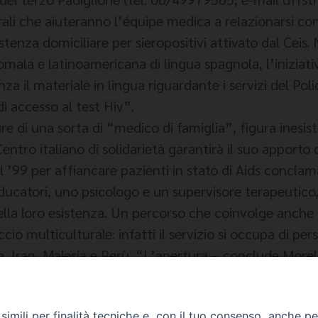
li che aiuteranno l’équipe medica a relazionarsi con l
istenza domiciliare per sieropositivi attivato dal Ceis.
mala e latinoamericana di lingua spagnola, l’iniziativ
 il materiale in lingua riguardante i servizi del Polic
di accesso al test Hiv”.
ure di una sorta di “medico di famiglia”, figura inesist
entro italiano di solidarietà garantirà il suo apporto c
l ’99 per affiancare pazienti in stato di Aids conc
i, educatori, uno psicologo e un supervisore terapeuti
ella loro esistenza. Un percorso che coinvolge anche 
o multiculturale: infatti il servizio si occupa di per
a, Iran, Malesia e Perù. “L’apertura – conclude More
psicologiche, per adattarle alle varie situazioni cultur
imili per finalità tecniche e, con il tuo consenso, anche per 