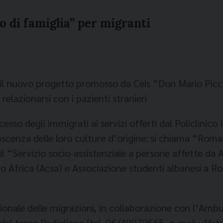
co di famiglia” per migranti
il nuovo progetto promosso da Ceis “Don Mario Picch
relazionarsi con i pazienti stranieri
sso degli immigrati ai servizi offerti dal Policlinico
onoscenza delle loro culture d’origine: si chiama “Rom
il “Servizio socio-assistenziale a persone affette da 
o Africa (Acsa) e Associazione studenti albanesi a R
ionale delle migrazioni, in collaborazione con l’Ambu
 del terzo Padiglione (tel. 06/49979565, e-mail uffst