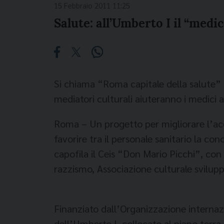
15 Febbraio 2011 11:25
Salute: all’Umberto I il “medi
Si chiama “Roma capitale della salute” 
mediatori culturali aiuteranno i medici a 
Roma – Un progetto per migliorare l’acce
favorire tra il personale sanitario la c
capofila il Ceis “Don Mario Picchi”, con 
razzismo, Associazione culturale svilupp
Finanziato dall’Organizzazione internaz
dell’Umberto I, collocato al piano terra