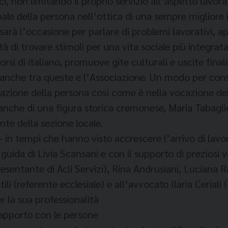
i, non limitando il proprio servizio all’aspetto lavor
le della persona nell’ottica di una sempre migliore 
sarà l’occasione per parlare di problemi lavorativi, a
tà di trovare stimoli per una vita sociale più integrata
rsi di italiano, promuove gite culturali e uscite fin
ma anche tra queste e l’Associazione. Un modo per con
mazione della persona così come è nella vocazione del
anche di una figura storica cremonese, Maria Tabaglio,
nte della sezione locale.
tempi che hanno visto accrescere l’arrivo di lavoratr
 guida di Livia Scansani e con il supporto di preziosi 
esentante di Acli Servizi), Rina Andrusiani, Luciana R
li (referente ecclesiale) e all’avvocato Ilaria Ceriali 
 la sua professionalità
rapporto con le persone