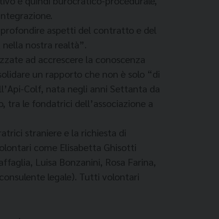
ativo e quindi burocratico-procedurale,
integrazione.
pprofondire aspetti del contratto e del
 nella nostra realtà”.
alizzate ad accrescere la conoscenza
solidare un rapporto che non è solo “di
l’Api-Colf, nata negli anni Settanta da
 tra le fondatrici dell’associazione a
ici straniere e la richiesta di
volontari come Elisabetta Ghisotti
affaglia, Luisa Bonzanini, Rosa Farina,
(consulente legale). Tutti volontari