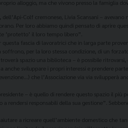
roprio alloggio, ma che vivono presso la famiglia dov
, dell’Api-Colf cremonese, Livia Scansani – avevano 
orano. Per loro abbiamo quindi pensato di aprire que
e ‘protetto’ il loro tempo libero”.
uesta fascia di lavoratrici che in larga parte prove
offrono, per la loro stessa condizione, di un forzato
roverà spazio una biblioteca – è possibile ritrovarsi,
ma anche sviluppare i propri interessi e prendere par
prevenzione…) che l’Associazione via via svilupperà an
residente – è quello di rendere questo spazio il più po
 a rendersi responsabili della sua gestione”. Sebben
le aiutare a ricreare quell’ambiente domestico che ta