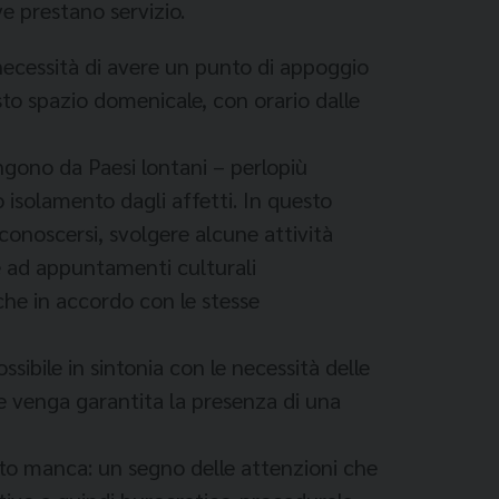
e prestano servizio.
necessità di avere un punto di appoggio
sto spazio domenicale, con orario dalle
ngono da Paesi lontani – perlopiù
 isolamento dagli affetti. In questo
 conoscersi, svolgere alcune attività
te ad appuntamenti culturali
che in accordo con le stesse
ssibile in sintonia con le necessità delle
e venga garantita la presenza di una
nto manca: un segno delle attenzioni che