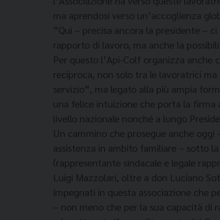
l’Associazione ha verso queste lavoratric
ma aprendosi verso un’accoglienza globa
“Qui – precisa ancora la presidente – ci 
rapporto di lavoro, ma anche la possibili
Per questo l’Api-Colf organizza anche co
reciproca, non solo tra le lavoratrici 
servizio”, ma legato alla più ampia for
una felice intuizione che porta la firma 
livello nazionale nonché a lungo Preside
Un cammino che prosegue anche oggi – in 
assistenza in ambito familiare – sotto la
(rappresentante sindacale e legale rappr
Luigi Mazzolari, oltre a don Luciano Sotti
impegnati in questa associazione che per
– non meno che per la sua capacità di 