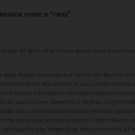
menica come a “casa”
i. Grazie all’Api-Colf ecco uno spazio dove trascorrere
ella dignità femminile è al centro del dibattito socia
nte contributo alla crescita di una cultura attenta e
rsi ha tenuto a battesimo una bella realizzazione pens
nto all’associazione: domenica 6 febbraio è stato infa
n locale dove colf e badanti possono ritrovarsi ogni
esso che durante la settimana ospita il centro diurno 
così risposto a un’esigenza da tempo avvertita all’in