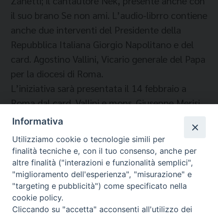
Zanetti; il cantautore Nek, presente anche con
il suo brano Se non ami. L’audio-librro contiene
anche due interventi del Presidente della
Repubblica Italiana Giorgio Napolitano e del
card. Agostino Vallini, Vicario generale del Papa
per la diocesi di Roma.
L’iniziativa sarà presentata il 14 febbraio a
Roma dal card. Vallini e mons. Giuseppe Merisi,
Presidente di Caritas italiana.
Informativa
Utilizziamo cookie o tecnologie simili per
finalità tecniche e, con il tuo consenso, anche per
altre finalità ("interazioni e funzionalità semplici",
"miglioramento dell'esperienza", "misurazione" e
"targeting e pubblicità") come specificato nella
cookie policy.
Cliccando su "accetta" acconsenti all'utilizzo dei